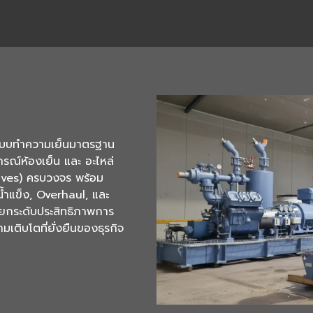
ชันระบบทำความเย็นมาตรฐาน
ณ์ห้องเย็น และ อะไหล่
lves) ครบวงจร พร้อม
้ำแข็ง, Overhaul, และ
่นยกระดับประสิทธิภาพการ
เติบโตที่ยั่งยืนของธุรกิจ