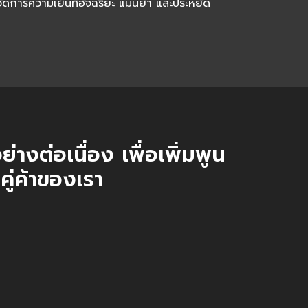
ัดการความเย็นที่อัจฉริยะ แม่นยำ และประหยัด
ด้:
ส่งมอบโซลูชัน
Mobile Cold Room
และงาน
อบโจทย์เฉพาะด้าน เพื่อลดความเสี่ยงและเพิ่มศักยภาพ
ค้าอย่างยั่งยืน
่างต่อเนื่อง เพื่อเพิ่มพูน
คู่ค้าของเรา