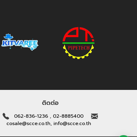
ติดต่อ
062-836-1236 , 02-8885400
cosale@scce.co.th, info@scce.co.th